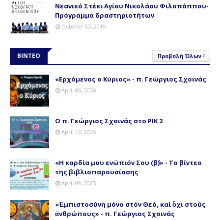
Νεανικό Στέκι Αγίου Νικολάου Φιλοπάππου-
Πρόγραμμα δραστηριοτήτων
October 07, 2015
ΒΙΝΤΕΟ
Προβολή Όλων
«Ερχόμενος ο Κύριος» - π. Γεώργιος Σχοινάς
April 06, 2026
Ο π. Γεώργιος Σχοινάς στο ΡΙΚ 2
April 12, 2025
«Η καρδία μου ενώπιόν Σου (β΄)» - Το βίντεο
της βιβλιοπαρουσίασης
April 09, 2025
«Ἐμπιστοσύνη μόνο στόν Θεό, καί ὄχι στούς
ἀνθρώπους» - π. Γεώργιος Σχοινάς