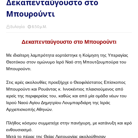
Δεκαπενταύγουστο στο
Μπουρούντι
Ευλογία
8:50 Μ.μ.
Δεκαπενταύγουστο στο Μπουρούντι
Με ιδιαίτερη λαμπρότητα εορτάστηκε η Κοίμηση της Υπεραγίας
Θεοτόκου στον ομώνυμο Ιερό Ναό στη Μπουτζουμπούρα του
Μπουρούντι.
Στις ιερές ακολουθίες προεξήρχε ο Θεοφιλέστατος Επίσκοπος
Μπουρούντι και Ρουάντας κ. Ιννοκέντιος πλαισιούμενος από
ιερείς της περιφερείας του, καθώς και από μία ομάδα νέων του
Ιερού Ναού Αγίου Δημητρίου Λουμπαρδιάρη της Ιεράς
Αρχιεπισκοπής Αθηνών.
Πλήθος κόσμου συμμετείχε στην πανήγυρη, με κατάνυξη και ιερό
ενθουσιασμό.
Μετά το πέρας της Θείας Λειτουργίας ακολούθησαν