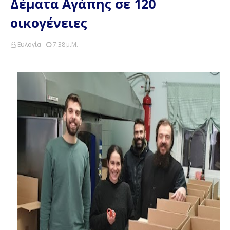
Δέματα Αγάπης σε 120
οικογένειες
Ευλογία
7:38 Μ.μ.