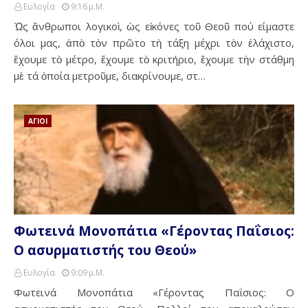
Ευλογία
9:16 Μ.μ.
Ὼς ἄνθρωποι λογικοὶ, ὡς εἰκόνες τοῦ Θεοῦ πού είμαστε
όλοι μας, ἀπὸ τὸν πρῶτο τὴ τάξη μέχρι τὸν ἐλάχιστο,
ἔχουμε τὸ μέτρο, ἔχουμε τὸ κριτήριο, ἔχουμε τὴν στάθμη
μὲ τά ὁποία μετροῦμε, διακρίνουμε, στ…
ΑΓΙΟΙ
Φωτεινά Μονοπάτια «Γέροντας Παΐσιος:
Ο ασυρματιστής του Θεού»
Ευλογία
9:09 Μ.μ.
Φωτεινά Μονοπάτια «Γέροντας Παΐσιος: Ο