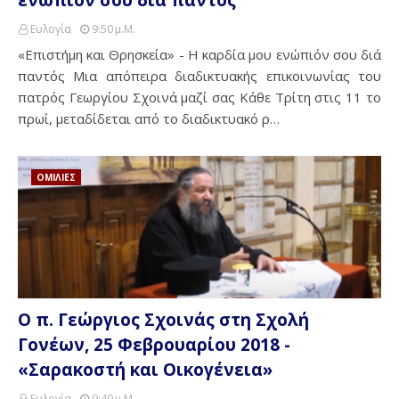
ενώπιόν σου διά παντός
Ευλογία
9:50 Μ.μ.
«Επιστήμη και Θρησκεία» - Η καρδία μου ενώπιόν σου διά
παντός Μια απόπειρα διαδικτυακής επικοινωνίας του
πατρός Γεωργίου Σχοινά μαζί σας Κάθε Τρίτη στις 11 το
πρωί, μεταδίδεται από το διαδικτυακό ρ…
ΟΜΙΛΙΕΣ
Ο π. Γεώργιος Σχοινάς στη Σχολή
Γονέων, 25 Φεβρουαρίου 2018 -
«Σαρακοστή και Οικογένεια»
Ευλογία
9:49 Μ.μ.