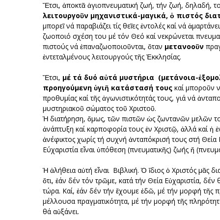
Ἔτσι, ἀποκτᾶ ἁγιοπνευματική ζωή, τήν ζωή, δηλαδή, τ
λειτουργοῦν μηχανιστικά-μαγικά, ὁ πιστός διατ
μπορεῖ νά παραβιάζει τίς θεῖες ἐντολές καί νά ἁμαρτάνει
ζωοποιό σχέση του μέ τόν Θεό καί νεκρώνεται πνευμα
πιστούς νά ἐπαναζωοποιοῦνται, ὅταν
μετανοοῦν
πραγ
ἐντεταλμένους λειτουργούς τῆς Ἐκκλησίας.
Ἔτσι,
μέ τά δυό αὐτά μυστήρια (μετάνοια-ἐξομ
προηγούμενη ὑγιῆ κατάστασή τους
καί μποροῦν ν
προθυμίας καί τῆς ἀγωνιστικότητάς τους, γιά νά ἀνταπ
μυστηριακοῦ σώματος τοῦ Χριστοῦ.
Ἡ διατήρηση, ὅμως, τῶν πιστῶν ὡς ζωντανῶν μελῶν το
ἀνάπτυξη καί καρποφορία τους ἐν Χριστῷ, ἀλλά καί ἡ ἑ
ἀνέφικτος χωρίς τή συχνή ἀνταπόκρισή τους στή Θεία 
Εύχαριστία εἶναι ὑπόθεση (πνευματικῆς) ζωής ἤ (πνευμ
Ἡ ἀλήθεια αὐτή εἶναι Βιβλική. Ὁ ἴδιος ὁ Χριστός μᾶς δι
ὅτι, ἐάν δέν τόν τρῶμε, κατά τήν Θεία Εὐχαριστία, δέν
τώρα. Καί, ἐάν δέν τήν ἔχουμε ἐδῶ, μέ τήν μορφή τῆς 
μέλλουσα πραγματικότητα, μέ τήν μορφή τῆς πληρότητα
θά αὐξάνει.