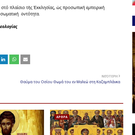
 στό πλαίσιο τῆς Ἐκκλησίας, ὡς προσωπική ἐμπειρική
σωματική ὀντότητα.
λογίας
ΝΕΌΤΕΡΗ
Θαύμα του Οσίου Θωμά του εν Μαλεώ στη Καζαμπλάνκα
ΑΡΘΡΑ