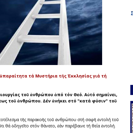
ι ἀπαραίτητα τά Μυστήρια τῆς Ἐκκλησίας γιά τή
ιουργίας τοῦ ἀνθρώπου ἀπό τόν Θεό. Αὐτό σημαίνει,
εως τοῦ ἀνθρώπου. Δέν ἀνήκει στό "κατά φύσιν" τοῦ
 ἀποτέλεσμα τῆς παρακοῆς τοῦ ἀνθρώπου στή σαφῆ ἐντολή τοῦ
τι θά ὁδηγεῖτο στόν θάνατο, ἐάν παρέβαινε τή θεία ἐντολή.