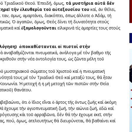
οῦ Τριαδικοῦ Θεοῦ. Ἐπειδή, ὅμως,
τά μυστήρια αὐτά δέν
ηρεῖ τήν ἐλευθερία τοῦ αὐτεξουσίου του
καί, ἄν θέλει,
. Ὅταν, ὅμως, ἁμαρτάνει, διακόπτει, ὅπως ἄλλοτε ὁ Ἀδάμ, τή
τικῶς. Ὁ ἀγαπῶν, ὅμως, Θεός δίνει τή δυνατότητα στούς
ματικά καί
ἐξομολογοῦνται
εἰλικρινά τίς ἁμαρτίες τους στούς
ολόγηση) ἀποκαθίστανται οἱ πιστοί στήν
ά ἀναβαθμίζονται πνευματικά, ἀνάλογα μέ τόν βαθμο τῆς
οκριθοῦν στήν νέα ὀντολογία τους, ὡς ζῶντα μέλη τοῦ
ῦ μυστηριακοῦ σώματος τοῦ Χριστοῦ καί ἡ πνευματική
νότητά τους μέ τόν Τριαδικό Θεό καί μεταξύ τους, θά ἦταν
Κοινωνία. Ἡ μετοχή ἤ ἡ μή μετοχή τῶν πιστῶν στήν Θεία
ατικοῦ) θανάτου.
αβεβαώνει, ὅτι ὁ ἴδιος εἶναι ὁ ἄρτος τῆς ὄντως ζωῆς καί ἀκόμη
 θά ἔχουμε τήν ἁγιοπνευματική ζωή, τήν αἰώνια ζωή, ἐδῶ καί
πρόγευσης κάι τοῦ ἀρραβῶνα, δέν θά τήν ἔχουμε ἐκεῖ, στήν
ς, πού, ὅμως, ἀτελευτήτως θά διευρύνεται, θά βαθαίνει καί