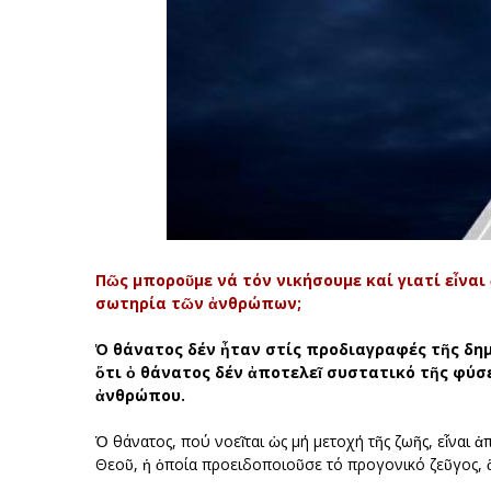
Πῶς μποροῦμε νά τόν νικήσουμε καί γιατί εἶνα
σωτηρία τῶν ἀνθρώπων;
Ὁ θάνατος δέν ἦταν στίς προδιαγραφές τῆς δημ
ὅτι ὁ θάνατος δέν ἀποτελεῖ συστατικό τῆς φύσ
ἀνθρώπου.
Ὁ θάνατος, πού νοεῖται ὡς μή μετοχή τῆς ζωῆς, εἶναι
Θεοῦ, ἡ ὁποία προειδοποιοῦσε τό προγονικό ζεῦγος, ὅ