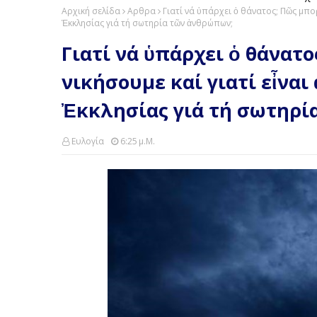
Αρχική σελίδα
Αρθρα
Γιατί νά ὑπάρχει ὁ θάνατος; Πῶς μπο
Ἐκκλησίας γιά τή σωτηρία τῶν ἀνθρώπων;
Γιατί νά ὑπάρχει ὁ θάνατ
νικήσουμε καί γιατί εἶνα
Ἐκκλησίας γιά τή σωτηρί
Ευλογία
6:25 Μ.μ.