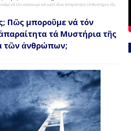
ροῦμε νά τόν νικήσουμε καί γιατί εἶναι ἀπαραίτητα τά Μυστήρια τῆς
ος; Πῶς μποροῦμε νά τόν
ι ἀπαραίτητα τά Μυστήρια τῆς
α τῶν ἀνθρώπων;