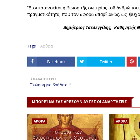
Ἔτσι κατανοεῖται ἡ βίωση τῆς σωτηρίας τοῦ ἀνθρώπου,
πραγματικότητα, πού τόν ἀφορᾶ ὑπαρξιακῶς, ὡς ψυχο
Δημήτριος Τσελεγγίδης, Καθηγητής Θεο
Tags:
Αρθρα
Facebook
Twitter
ΠΑΛΑΙΌΤΕΡΗ
Έκκληση για βοήθεια !!!
ΜΠΟΡΕΊ ΝΑ ΣΑΣ ΑΡΈΣΟΥΝ ΑΥΤΈΣ ΟΙ ΑΝΑΡΤΉΣΕΙΣ
ΑΡΘΡΑ
ΑΡΘΡΑ