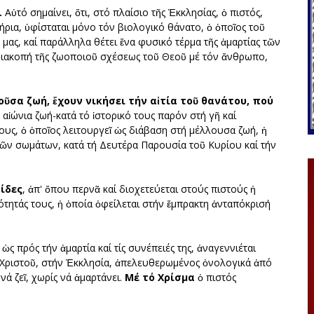
.
Αὐτό σημαίνει, ὅτι, στό πλαίσιο τῆς Ἐκκλησίας, ὁ πιστός,
ήρια, ὑφίσταται μόνο τόν βιολογικό θάνατο, ὁ ὁποῖος τοῦ
μας, καί παράλληλα θέτει ἔνα φυσικό τέρμα τῆς ἁμαρτίας τῶν
διακοπή τῆς ζωοποιοῦ σχέσεως τοῦ Θεοῦ μέ τόν ἄνθρωπο,
οῦσα ζωή, ἔχουν νικήσει τήν αἰτία τοῦ θανάτου, πού
αἰώνια ζωή-κατά τό ἱστορικό τους παρόν στή γῆ καί
ους, ὁ ὁποῖος λειτουργεῖ ὡς διάβαση στή μέλλουσα ζωή, ἡ
 τῶν σωμάτων, κατά τή Δευτέρα Παρουσία τοῦ Κυρίου καί τήν
ίδες
, ἀπ' ὅπου περνᾶ καί διοχετεύεται στούς πιστούς ἡ
κότητάς τους, ἡ ὁποία ὀφείλεται στήν ἔμπρακτη ἀνταπόκρισή
ς πρός τήν ἀμαρτία καί τίς συνέπειές της, ἀναγεννιέται
 Χριστοῦ, στήν Ἐκκλησία, ἀπελευθερωμένος ὀνολογικά ἀπό
νά ζεῖ, χωρίς νά ἁμαρτάνει.
Μέ τό Χρίσμα
ὁ πιστός