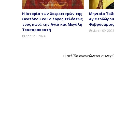
Η Ιστορία των Χαιρετισμών της
Μηνιαία Έκδο
Θεοτόκου και ο λόγος τελέσεως
Αγ.Θεοδώρου
τους κατά την Αγία και Μεγάλη
Φεβρουάριος
Τεσσαρακοστή
March 09, 202
April 23, 2024
Η σελίδα ανανεώ