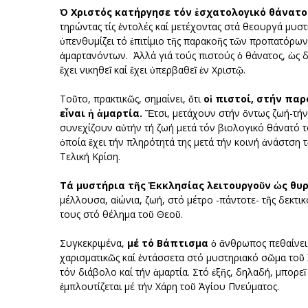
Ὁ Χριστός κατήργησε τόν ἐσχατολογικό θάνατο
τηρώντας τίς ἐντολές καί μετέχοντας στά θεουργά μυστ
ὑπενθυμίζει τό ἐπιτίμιο τῆς παρακοῆς τῶν προπατόρων 
ἁμαρτανόντων. Ἀλλά γιά τούς πιστούς ὁ θάνατος, ὡς 
ἔχει νικηθεῖ καί ἔχει ὑπερβαθεῖ ἐν Χριστῷ.
Τοῦτο, πρακτικῶς, σημαίνει, ὅτι
οἱ πιστοί, στήν παρ
εἶναι ἡ ἁμαρτία.
Ἔτσι, μετάχουν στήν ὄντως ζωή-τήν 
συνεχίζουν αὐτήν τή ζωή μετά τόν βιολογικό θάνατό τ
ὁποία ἔχει τήν πληρότητά της μετά τήν κοινή ἀνάστση
Τελική Κρίση.
Τά μυστήρια τῆς Ἐκκλησίας λειτουργοῦν ὡς θυρ
μέλλουσα, αἰώνια, ζωή, στό μέτρο -πάντοτε- τῆς δεκτι
τους στό θέλημα τοῦ Θεοῦ.
Συγκεκριμένα,
μέ τό Βάπτισμα
ὁ ἄνθρωπος πεθαίνει ὡ
χαρισματικῶς καί ἐντάσσετα στό μυστηριακό σῶμα τοῦ
τόν διάβολο καί τήν ἁμαρτία. Στό ἑξῆς, δηλαδή, μπορεῖ 
ἐμπλουτίζεται μέ τήν Χάρη τοῦ Ἁγίου Πνεύματος.