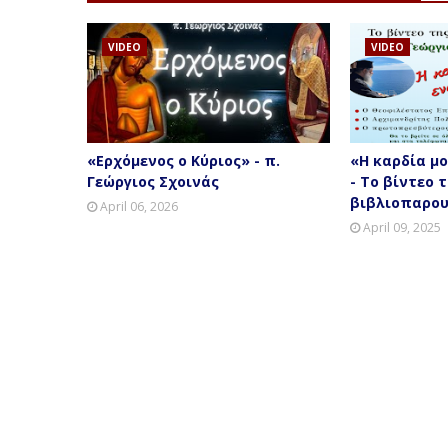
VIDEO
VIDEO
«Ερχόμενος ο Κύριος» - π.
«Η καρδία μο
Γεώργιος Σχοινάς
- Το βίντεο 
βιβλιοπαρο
April 06, 2026
April 09, 2025
Η σελίδ