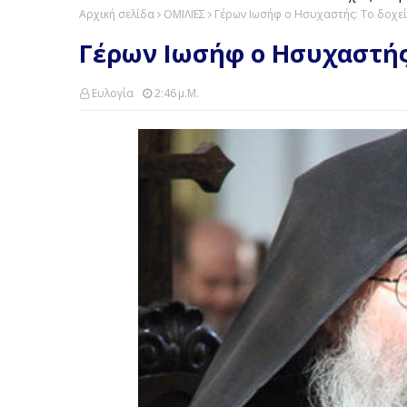
Αρχική σελίδα
ΟΜΙΛΙΕΣ
Γέρων Ιωσήφ ο Ησυχαστής: Το δοχεί
Γέρων Ιωσήφ ο Ησυχαστής:
Ευλογία
2:46 Μ.μ.