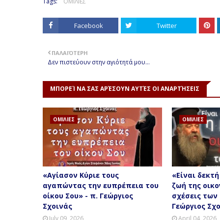
Tags:
ΟΜΙΛΙΕΣ
Facebook
Twitter
ΠΑΛΑΙΌΤΕΡΗ
Δεν πιστεύουν στην αγιότητά μου…
ΜΠΟΡΕΊ ΝΑ ΣΑΣ ΑΡΈΣΟΥΝ ΑΥΤΈΣ ΟΙ ΑΝΑΡΤΉΣΕΙΣ
ΟΜΙΛΙΕΣ
ΟΜΙΛΙΕΣ
«Αγίασον Κύριε τους
«Είναι δεκτή
αγαπώντας την ευπρέπεια του
ζωή της οικο
οίκου Σου» - π. Γεώργιος
σχέσεις των 
Σχοινάς
Γεώργιος Σχ
July 09, 2026
April 04, 2026