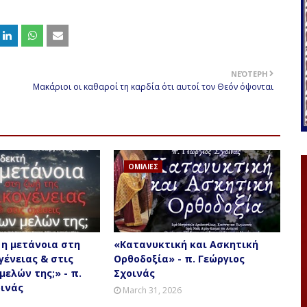
ΝΕΌΤΕΡΗ
Μακάριοι οι καθαροί τη καρδία ότι αυτοί τον Θεόν όψονται
ΟΜΙΛΙΕΣ
 η μετάνοια στη
«Κατανυκτική και Ασκητική
γένειας & στις
Ορθοδοξία» - π. Γεώργιος
μελών της;» - π.
Σχοινάς
οινάς
March 31, 2026