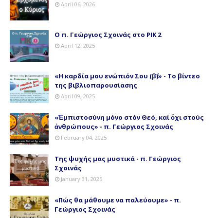
April 06, 2026
Ο π. Γεώργιος Σχοινάς στο ΡΙΚ 2
April 12, 2025
«Η καρδία μου ενώπιόν Σου (β΄)» - Το βίντεο
της βιβλιοπαρουσίασης
April 09, 2025
«Ἐμπιστοσύνη μόνο στόν Θεό, καί ὄχι στούς
ἀνθρώπους» - π. Γεώργιος Σχοινάς
February 04, 2025
Της ψυχής μας μυστικά - π. Γεώργιος
Σχοινάς
January 31, 2025
«Πώς θα μάθουμε να παλεύουμε» - π.
Γεώργιος Σχοινάς