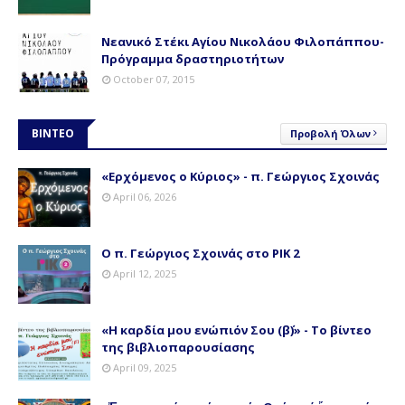
Νεανικό Στέκι Αγίου Νικολάου Φιλοπάππου-
Πρόγραμμα δραστηριοτήτων
October 07, 2015
ΒΙΝΤΕΟ
Προβολή Όλων
«Ερχόμενος ο Κύριος» - π. Γεώργιος Σχοινάς
April 06, 2026
Ο π. Γεώργιος Σχοινάς στο ΡΙΚ 2
April 12, 2025
«Η καρδία μου ενώπιόν Σου (β΄)» - Το βίντεο
της βιβλιοπαρουσίασης
April 09, 2025