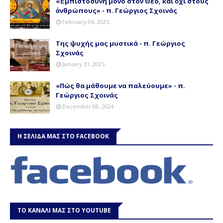
«Ἐμπιστοσύνη μόνο στόν Θεό, καί ὄχι στούς
ἀνθρώπους» - π. Γεώργιος Σχοινάς
February 04, 2025
Της ψυχής μας μυστικά - π. Γεώργιος
Σχοινάς
January 31, 2025
«Πώς θα μάθουμε να παλεύουμε» - π.
Γεώργιος Σχοινάς
December 08, 2024
Η ΣΕΛΙΔΑ ΜΑΣ ΣΤΟ FACEBOOK
ΤΟ ΚΑΝΑΛΙ ΜΑΣ ΣΤΟ YOUTUBE