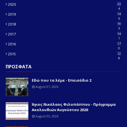
2020
23
4
2019
14
6
2018
19
3
2017
14
1
2016
17
0
2015
12
8
ΠΡΟΣΦΑΤΑ
Εδώ που τα λέμε - Επεισόδιο 2
August 07, 2026
Άγιος Νικόλαος Φιλοπάππου - Πρόγραμμα
Ακολουθιών Αυγούστου 2026
August 05, 2026