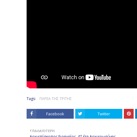
Tags:
ΠΑΡΕΑ ΤΗΣ ΤΡΙΤΗΣ
Facebook
Twitter
ΠΑΛΑΙΌΤΕΡΗ
Αρχιεπίσκοπος Ειρηναίος. 47 έτη Αρχιερωσύνης