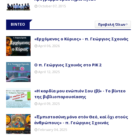
October 07, 2015
ΒΙΝΤΕΟ
Προβολή Όλων
«Ερχόμενος ο Κύριος» - π. Γεώργιος Σχοινάς
April 06, 2026
Ο π. Γεώργιος Σχοινάς στο ΡΙΚ 2
April 12, 2025
«Η καρδία μου ενώπιόν Σου (β΄)» - Το βίντεο
της βιβλιοπαρουσίασης
April 09, 2025
«Ἐμπιστοσύνη μόνο στόν Θεό, καί ὄχι στούς
ἀνθρώπους» - π. Γεώργιος Σχοινάς
February 04, 2025