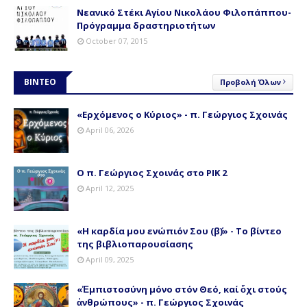
Νεανικό Στέκι Αγίου Νικολάου Φιλοπάππου-
Πρόγραμμα δραστηριοτήτων
October 07, 2015
ΒΙΝΤΕΟ
Προβολή Όλων
«Ερχόμενος ο Κύριος» - π. Γεώργιος Σχοινάς
April 06, 2026
Ο π. Γεώργιος Σχοινάς στο ΡΙΚ 2
April 12, 2025
«Η καρδία μου ενώπιόν Σου (β΄)» - Το βίντεο
της βιβλιοπαρουσίασης
April 09, 2025
«Ἐμπιστοσύνη μόνο στόν Θεό, καί ὄχι στούς
ἀνθρώπους» - π. Γεώργιος Σχοινάς