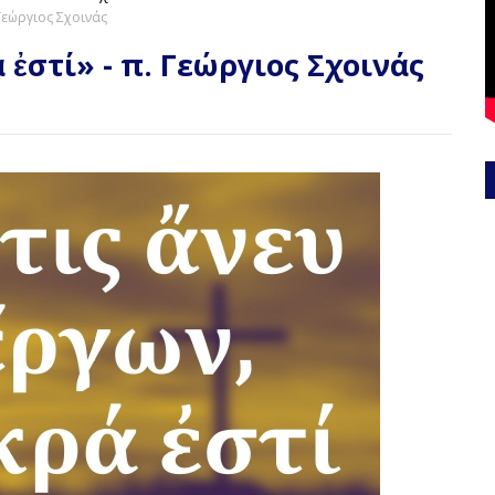
 Γεώργιος Σχοινάς
 ἐστί» - π. Γεώργιος Σχοινάς