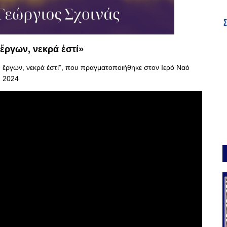
 ἔργων, νεκρά ἐστί»
υ ἔργων, νεκρά ἐστί", που πραγματοποιήθηκε στον Ιερό Ναό
υ 2024