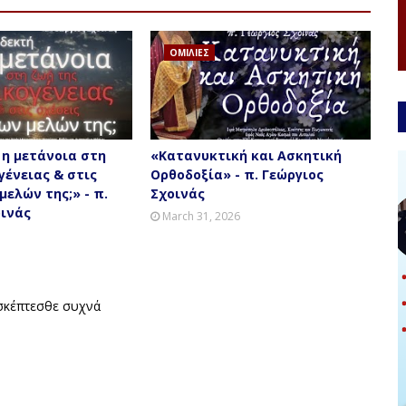
ΟΜΙΛΙΕΣ
 η μετάνοια στη
«Κατανυκτική και Ασκητική
γένειας & στις
Ορθοδοξία» - π. Γεώργιος
μελών της;» - π.
Σχοινάς
οινάς
March 31, 2026
 Να μας επισκέπτεσθε συχνά