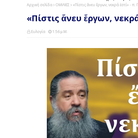
Αρχική σελίδα
ΟΜΙΛΙΕΣ
«Πίστις ἄνευ ἔργων, νεκρά ἐστί» - π.
«Πίστις ἄνευ ἔργων, νεκρά
Ευλογία
1:56 Μ.μ.