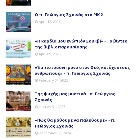
Ο π. Γεώργιος Σχοινάς στο ΡΙΚ 2
April 12, 2025
«Η καρδία μου ενώπιόν Σου (β΄)» - Το βίντεο
της βιβλιοπαρουσίασης
April 09, 2025
«Ἐμπιστοσύνη μόνο στόν Θεό, καί ὄχι στούς
ἀνθρώπους» - π. Γεώργιος Σχοινάς
February 04, 2025
Της ψυχής μας μυστικά - π. Γεώργιος
Σχοινάς
January 31, 2025
«Πώς θα μάθουμε να παλεύουμε» - π.
Γεώργιος Σχοινάς
December 08, 2024