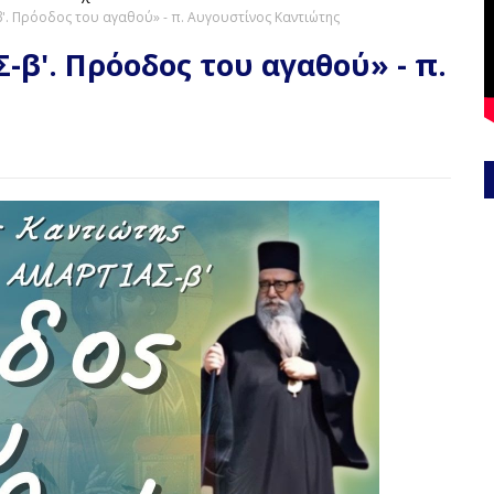
'. Πρόοδος του αγαθού» - π. Αυγουστίνος Καντιώτης
-β'. Πρόοδος του αγαθού» - π.