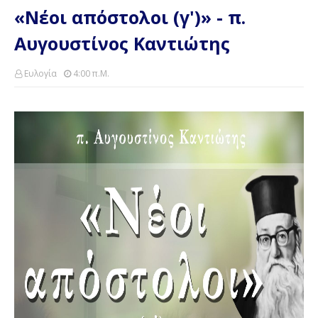
«Νέοι απόστολοι (γ')» - π.
Αυγουστίνος Καντιώτης
Ευλογία
4:00 Π.μ.