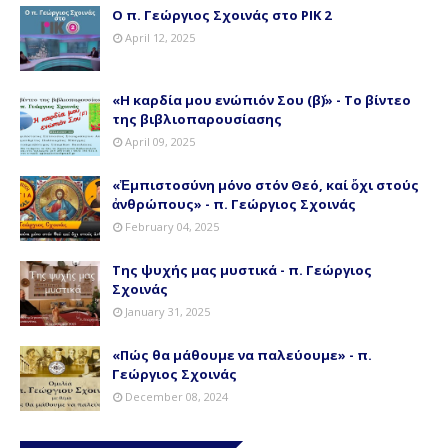
Ο π. Γεώργιος Σχοινάς στο ΡΙΚ 2
April 12, 2025
«Η καρδία μου ενώπιόν Σου (β΄)» - Το βίντεο
της βιβλιοπαρουσίασης
April 09, 2025
«Ἐμπιστοσύνη μόνο στόν Θεό, καί ὄχι στούς
ἀνθρώπους» - π. Γεώργιος Σχοινάς
February 04, 2025
Της ψυχής μας μυστικά - π. Γεώργιος
Σχοινάς
January 31, 2025
«Πώς θα μάθουμε να παλεύουμε» - π.
Γεώργιος Σχοινάς
December 08, 2024