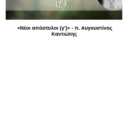
«Νέοι απόστολοι (γ')» - π. Αυγουστίνος
Καντιώτης